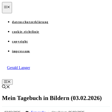
Zum
menü
Inhalt
springen
datenschutzerklärung
cookie-richtlinie
copyright
impressum
Gerald Langer
Menü
Mein Tagebuch in Bildern (03.02.2026)