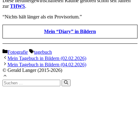
Diese heruntergewirtschafteten Räume gehören schon seit Jahren
zur
THWS
.
“Nichts hält länger als ein Provisorium.”
Mein “Diary” in Bildern
Kategorien
Schlagwörter
Fotografie
tagebuch
Mein Tagebuch in Bildern (02.02.2026)
Mein Tagebuch in Bildern (04.02.2026)
© Gerald Langer (2015-2026)
Suchen
nach: