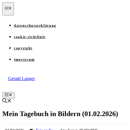
Zum
menü
Inhalt
springen
datenschutzerklärung
cookie-richtlinie
copyright
impressum
Gerald Langer
Menü
Mein Tagebuch in Bildern (01.02.2026)