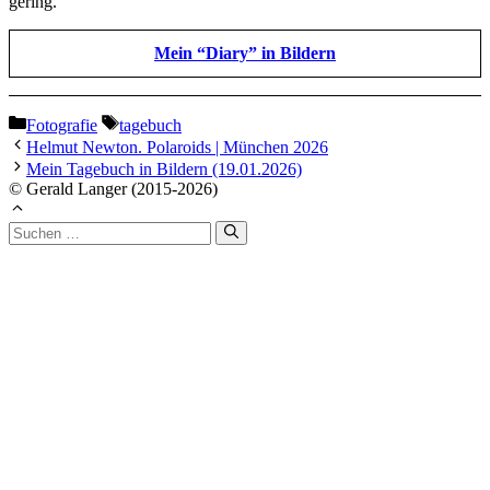
gering.
Mein “Diary” in Bildern
Kategorien
Schlagwörter
Fotografie
tagebuch
Helmut Newton. Polaroids | München 2026
Mein Tagebuch in Bildern (19.01.2026)
© Gerald Langer (2015-2026)
Suchen
nach: