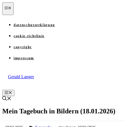
Zum
menü
Inhalt
springen
datenschutzerklärung
cookie-richtlinie
copyright
impressum
Gerald Langer
Menü
Mein Tagebuch in Bildern (18.01.2026)