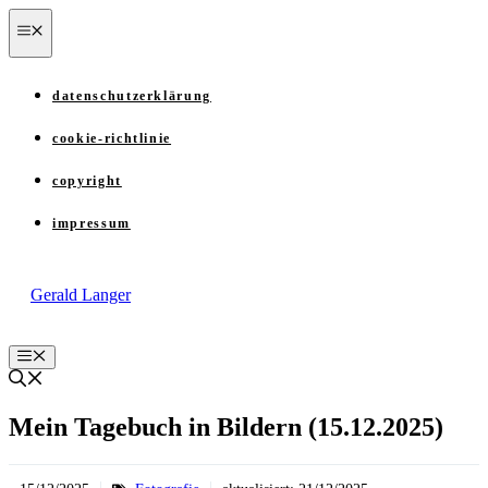
Zum
menü
Inhalt
springen
datenschutzerklärung
cookie-richtlinie
copyright
impressum
Gerald Langer
Menü
Mein Tagebuch in Bildern (15.12.2025)