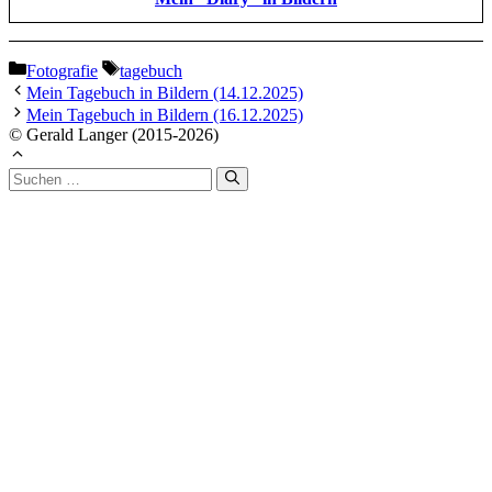
Kategorien
Schlagwörter
Fotografie
tagebuch
Mein Tagebuch in Bildern (14.12.2025)
Mein Tagebuch in Bildern (16.12.2025)
© Gerald Langer (2015-2026)
Suchen
nach: