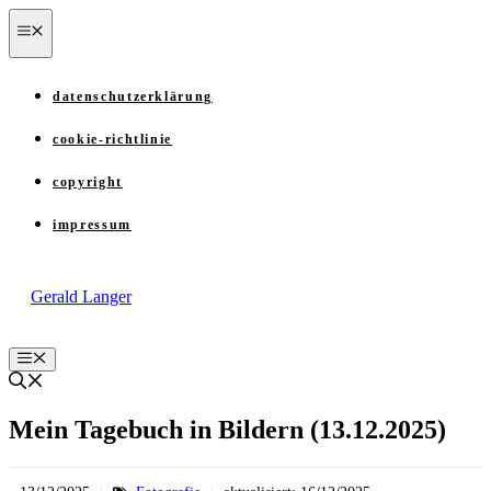
Zum
menü
Inhalt
springen
datenschutzerklärung
cookie-richtlinie
copyright
impressum
Gerald Langer
Menü
Mein Tagebuch in Bildern (13.12.2025)