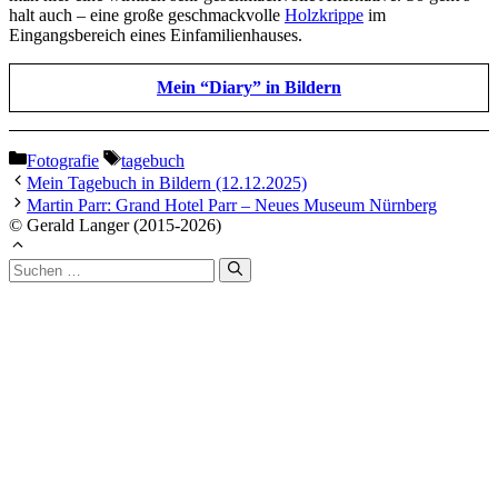
halt auch – eine große geschmackvolle
Holzkrippe
im
Eingangsbereich eines Einfamilienhauses.
Mein “Diary” in Bildern
Kategorien
Schlagwörter
Fotografie
tagebuch
Mein Tagebuch in Bildern (12.12.2025)
Martin Parr: Grand Hotel Parr – Neues Museum Nürnberg
© Gerald Langer (2015-2026)
Suchen
nach: