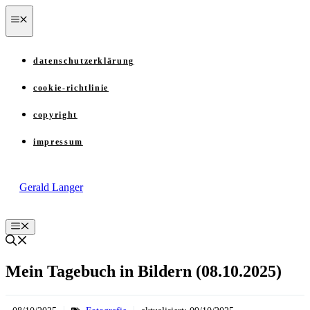
Zum
menü
Inhalt
springen
datenschutzerklärung
cookie-richtlinie
copyright
impressum
Gerald Langer
Menü
Mein Tagebuch in Bildern (08.10.2025)