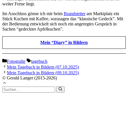
weiter Ferne liegt.
Im Anschluss gönne ich mir beim
Brandstetter
am Marktplatz ein
Stück Kuchen mit Kaffee, sozusagen das “klassische Gedeck”. Mit
der Bedienung entwickelt sich noch ein angeregtes Gespräch in
Sachen “gedeckter Apfelkuchen”.
Mein “Diary” in Bildern
Kategorien
Schlagwörter
Fotografie
tagebuch
Mein Tagebuch in Bildern (07.10.2025)
Mein Tagebuch in Bildern (09.10.2025)
© Gerald Langer (2015-2026)
Suchen
nach: