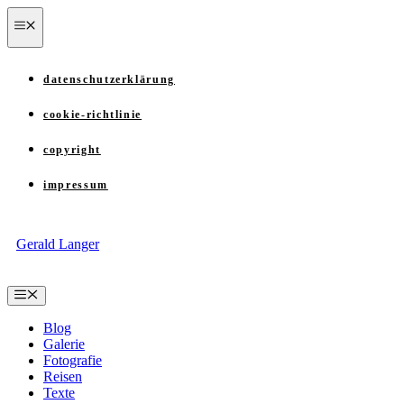
Zum
menü
Inhalt
springen
datenschutzerklärung
cookie-richtlinie
copyright
impressum
Gerald Langer
Menü
Blog
Galerie
Fotografie
Reisen
Texte