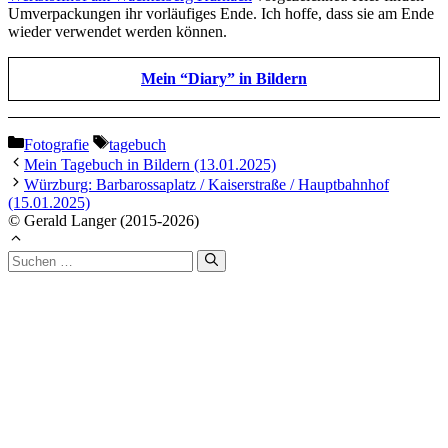
Umverpackungen ihr vorläufiges Ende. Ich hoffe, dass sie am Ende
wieder verwendet werden können.
Mein “Diary” in Bildern
Kategorien
Schlagwörter
Fotografie
tagebuch
Mein Tagebuch in Bildern (13.01.2025)
Würzburg: Barbarossaplatz / Kaiserstraße / Hauptbahnhof
(15.01.2025)
© Gerald Langer (2015-2026)
Suchen
nach: