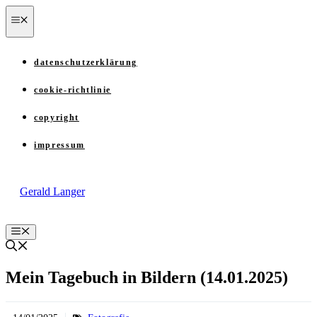
Zum
menü
Inhalt
springen
datenschutzerklärung
cookie-richtlinie
copyright
impressum
Gerald Langer
Menü
Mein Tagebuch in Bildern (14.01.2025)