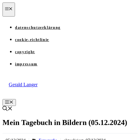
Zum
menü
Inhalt
springen
datenschutzerklärung
cookie-richtlinie
copyright
impressum
Gerald Langer
Menü
Mein Tagebuch in Bildern (05.12.2024)