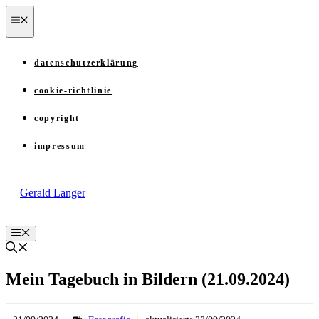
Zum
menü
Inhalt
springen
datenschutzerklärung
cookie-richtlinie
copyright
impressum
Gerald Langer
Menü
Mein Tagebuch in Bildern (21.09.2024)