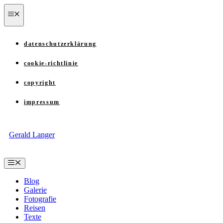
Zum
menü
Inhalt
springen
datenschutzerklärung
cookie-richtlinie
copyright
impressum
Gerald Langer
Menü
Blog
Galerie
Fotografie
Reisen
Texte