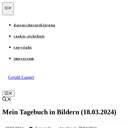
Zum
menü
Inhalt
springen
datenschutzerklärung
cookie-richtlinie
copyright
impressum
Gerald Langer
Menü
Mein Tagebuch in Bildern (18.03.2024)