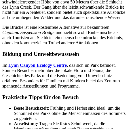
schwindelerregender Höhe von etwa 50 Metern über die Schlucht
des Lynn Creek. Der Gang über die leicht schwankende Brücke ist
nicht nur ein Abenteuer, sondern bietet auch spektakuläre Ausblicke
auf die umliegenden Wälder und das darunter rauschende Wasser.
Die Brücke ist eine kostenfreie Alternative zur bekannteren
Capilano Suspension Bridge
und zieht sowohl Einheimische als
auch Touristen an. Sie bietet ein ebenso beeindruckendes Erlebnis,
ohne den kommerziellen Trubel anderer Attraktionen.
Bildung und Umweltbewusstsein
Im
Lynn Canyon Ecology Centre
, das sich im Park befindet,
können Besucher mehr über die lokale Flora und Fauna, die
Geschichte des Parks und die Bedeutung von Umweltschutz
erfahren. Besonders für Familien mit Kindern bietet das Zentrum
spannende Ausstellungen und Programme.
Praktische Tipps für den Besuch
Beste Besuchszeit
: Frühling und Herbst sind ideal, um die
Schönheit des Parks ohne die Menschenmassen des Sommers
zu genießen.
Ausrüstung
: Tragen Sie festes Schuhwerk, da die
Wanderwege oft uneben und nach Regen rutschig sein