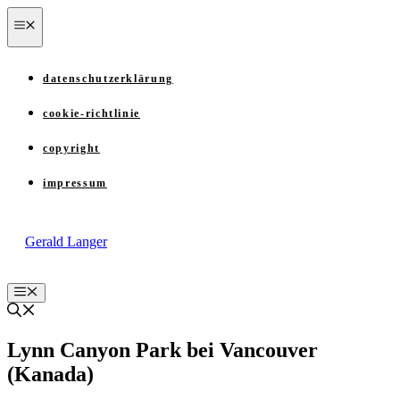
Zum
menü
Inhalt
springen
datenschutzerklärung
cookie-richtlinie
copyright
impressum
Gerald Langer
Menü
Lynn Canyon Park bei Vancouver
(Kanada)