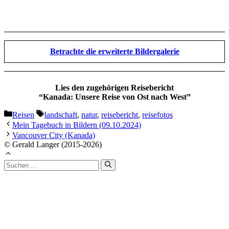
Betrachte die erweiterte Bildergalerie
Lies den zugehörigen Reisebericht
“Kanada: Unsere Reise von Ost nach West”
Kategorien
Schlagwörter
Reisen
landschaft
,
natur
,
reisebericht
,
reisefotos
Mein Tagebuch in Bildern (09.10.2024)
Vancouver City (Kanada)
© Gerald Langer (2015-2026)
Suchen
nach: