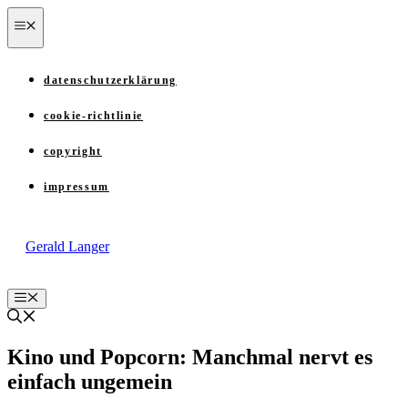
Zum
menü
Inhalt
springen
datenschutzerklärung
cookie-richtlinie
copyright
impressum
Gerald Langer
Menü
Kino und Popcorn: Manchmal nervt es
einfach ungemein