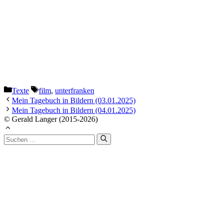
Kategorien
Schlagwörter
Texte
film
,
unterfranken
Mein Tagebuch in Bildern (03.01.2025)
Mein Tagebuch in Bildern (04.01.2025)
© Gerald Langer (2015-2026)
Suchen
nach: