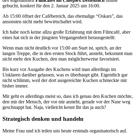
des sogenannten
Filmcafés im Cineplex Dettelbach
online
gebucht, konkret für den 2. Januar 2025 um 16:00.
Ab 15:00 öffnet der Cafébereich, das ehemalige “Oskars”, das
ansonsten nicht mehr bewirtschaftet wird.
Ich habe noch keine allzu große Erfahrung mit dem Filmcafé, aber
eines hat sich in der jüngsten Vergangenheit herausgestellt:
Wenn man nicht deutlich vor 15:00 am Start ist, sprich, an der
langen Treppe, die in den ersten Stock führt, ansteht, bekommt man
nicht mehr den Kuchen, den man möglicherweise favorisiert.
Bis kurz vor Ausgabe des Kuchens wird man allerdings im
Unklaren darüber gelassen, was es überhaupt gibt. Eigentlich gar
nicht schlimm, weil der dort ausgereichte Kuchen schmeckte mir
bisher immer.
Mir geht es allerdings meist so, dass ich genau den Kuchen möchte,
den mir der Mensch, der vor mir ansteht, gerade vor der Nase weg
geschnappt hat. Naja, vielleicht kennt Ihr das ja auch?
Strategisch denken und handeln
Meine Frau und ich teilen uns heute erstmals organisatorisch auf.