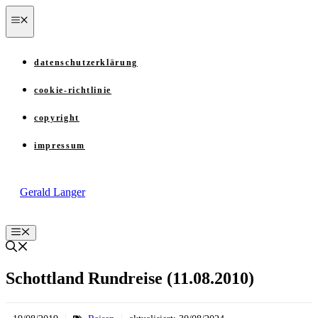
Zum
menü
Inhalt
springen
datenschutzerklärung
cookie-richtlinie
copyright
impressum
Gerald Langer
Menü
Schottland Rundreise (11.08.2010)