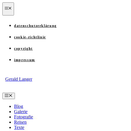
Zum
menü
Inhalt
springen
datenschutzerklärung
cookie-richtlinie
copyright
impressum
Gerald Langer
Menü
Blog
Galerie
Fotografie
Reisen
Texte