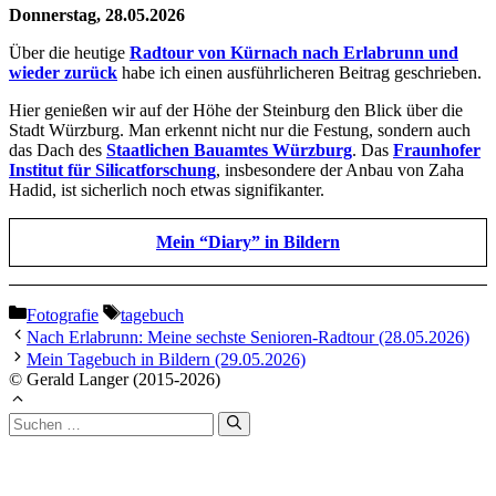
Donnerstag, 28.05.2026
Über die heutige
Radtour von Kürnach nach Erlabrunn und
wieder zurück
habe ich einen ausführlicheren Beitrag geschrieben.
Hier genießen wir auf der Höhe der Steinburg den Blick über die
Stadt Würzburg. Man erkennt nicht nur die Festung, sondern auch
das Dach des
Staatlichen Bauamtes Würzburg
. Das
Fraunhofer
Institut für Silicatforschung
, insbesondere der Anbau von Zaha
Hadid, ist sicherlich noch etwas signifikanter.
Mein “Diary” in Bildern
Kategorien
Schlagwörter
Fotografie
tagebuch
Nach Erlabrunn: Meine sechste Senioren-Radtour (28.05.2026)
Mein Tagebuch in Bildern (29.05.2026)
© Gerald Langer (2015-2026)
Suchen
nach: