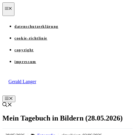
Zum
menü
Inhalt
springen
datenschutzerklärung
cookie-richtlinie
copyright
impressum
Gerald Langer
Menü
Mein Tagebuch in Bildern (28.05.2026)