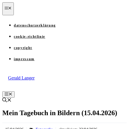
Zum
menü
Inhalt
springen
datenschutzerklärung
cookie-richtlinie
copyright
impressum
Gerald Langer
Menü
Mein Tagebuch in Bildern (15.04.2026)