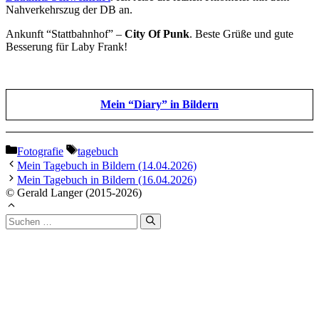
Nahverkehrszug der DB an.
Ankunft “Stattbahnhof” –
City Of Punk
. Beste Grüße und gute
Besserung für Laby Frank!
Mein “Diary” in Bildern
Kategorien
Schlagwörter
Fotografie
tagebuch
Mein Tagebuch in Bildern (14.04.2026)
Mein Tagebuch in Bildern (16.04.2026)
© Gerald Langer (2015-2026)
Suchen
nach: