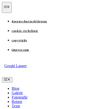
Zum
menü
Inhalt
springen
datenschutzerklärung
cookie-richtlinie
copyright
impressum
Gerald Langer
Menü
Blog
Galerie
Fotografie
Reisen
Texte