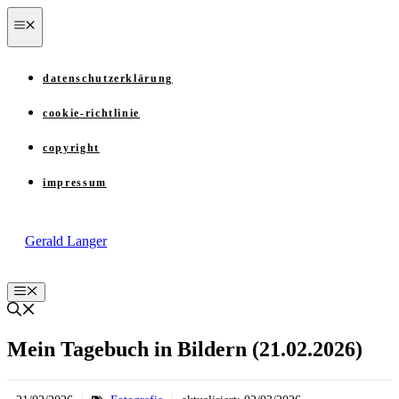
Zum
menü
Inhalt
springen
datenschutzerklärung
cookie-richtlinie
copyright
impressum
Gerald Langer
Menü
Mein Tagebuch in Bildern (21.02.2026)