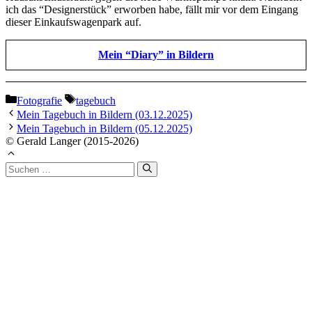
ich das “Designerstück” erworben habe, fällt mir vor dem Eingang
dieser Einkaufswagenpark auf.
Mein “Diary” in Bildern
Kategorien
Schlagwörter
Fotografie
tagebuch
Mein Tagebuch in Bildern (03.12.2025)
Mein Tagebuch in Bildern (05.12.2025)
© Gerald Langer (2015-2026)
Suchen
nach: