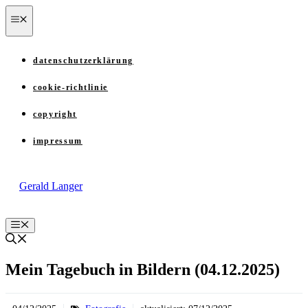
Zum
menü
Inhalt
springen
datenschutzerklärung
cookie-richtlinie
copyright
impressum
Gerald Langer
Menü
Mein Tagebuch in Bildern (04.12.2025)