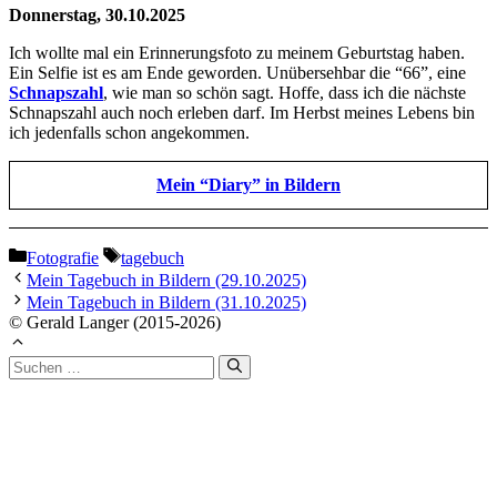
Donnerstag, 30.10.2025
Ich wollte mal ein Erinnerungsfoto zu meinem Geburtstag haben.
Ein Selfie ist es am Ende geworden. Unübersehbar die “66”, eine
Schnapszahl
, wie man so schön sagt. Hoffe, dass ich die nächste
Schnapszahl auch noch erleben darf. Im Herbst meines Lebens bin
ich jedenfalls schon angekommen.
Mein “Diary” in Bildern
Kategorien
Schlagwörter
Fotografie
tagebuch
Mein Tagebuch in Bildern (29.10.2025)
Mein Tagebuch in Bildern (31.10.2025)
© Gerald Langer (2015-2026)
Suchen
nach: