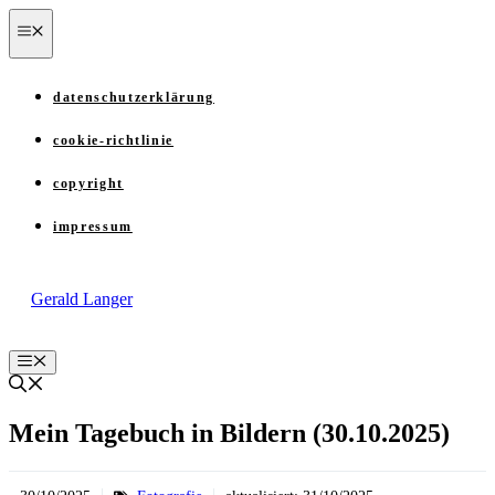
Zum
menü
Inhalt
springen
datenschutzerklärung
cookie-richtlinie
copyright
impressum
Gerald Langer
Menü
Mein Tagebuch in Bildern (30.10.2025)