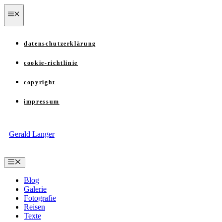
Zum
menü
Inhalt
springen
datenschutzerklärung
cookie-richtlinie
copyright
impressum
Gerald Langer
Menü
Blog
Galerie
Fotografie
Reisen
Texte