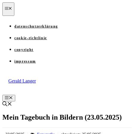
Zum
menü
Inhalt
springen
datenschutzerklärung
cookie-richtlinie
copyright
impressum
Gerald Langer
Menü
Mein Tagebuch in Bildern (23.05.2025)