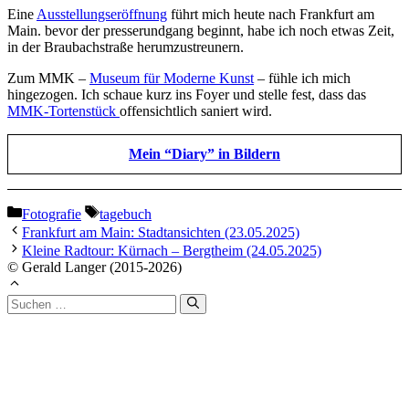
Eine
Ausstellungseröffnung
führt mich heute nach Frankfurt am
Main. bevor der presserundgang beginnt, habe ich noch etwas Zeit,
in der Braubachstraße herumzustreunern.
Zum MMK –
Museum für Moderne Kunst
– fühle ich mich
hingezogen. Ich schaue kurz ins Foyer und stelle fest, dass das
MMK-Tortenstück
offensichtlich saniert wird.
Mein “Diary” in Bildern
Kategorien
Schlagwörter
Fotografie
tagebuch
Frankfurt am Main: Stadtansichten (23.05.2025)
Kleine Radtour: Kürnach – Bergtheim (24.05.2025)
© Gerald Langer (2015-2026)
Suchen
nach: