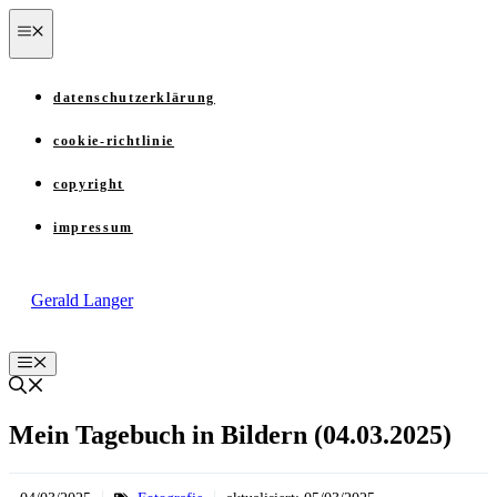
Zum
menü
Inhalt
springen
datenschutzerklärung
cookie-richtlinie
copyright
impressum
Gerald Langer
Menü
Mein Tagebuch in Bildern (04.03.2025)