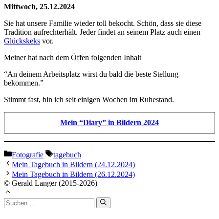
Mittwoch, 25.12.2024
Sie hat unsere Familie wieder toll bekocht. Schön, dass sie diese
Tradition aufrechterhält. Jeder findet an seinem Platz auch einen
Glückskeks
vor.
Meiner hat nach dem Öffen folgenden Inhalt
“An deinem Arbeitsplatz wirst du bald die beste Stellung
bekommen.”
Stimmt fast, bin ich seit einigen Wochen im Ruhestand.
Mein “Diary” in Bildern 2024
Kategorien
Schlagwörter
Fotografie
tagebuch
Mein Tagebuch in Bildern (24.12.2024)
Mein Tagebuch in Bildern (26.12.2024)
© Gerald Langer (2015-2026)
Suchen
nach: