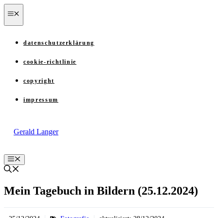
Zum
menü
Inhalt
springen
datenschutzerklärung
cookie-richtlinie
copyright
impressum
Gerald Langer
Menü
Mein Tagebuch in Bildern (25.12.2024)