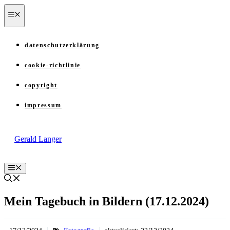
Zum
menü
Inhalt
springen
datenschutzerklärung
cookie-richtlinie
copyright
impressum
Gerald Langer
Menü
Mein Tagebuch in Bildern (17.12.2024)