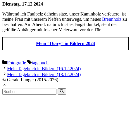
Dienstag, 17.12.2024
Während ich Faulpelz daheim sitze, unser Kaminholz verfeuere, ist
meine Frau mit unserem Neffen unterwegs, um neues
Brennholz
zu
beschaffen. Am Abend, natürlich ist es längst dunkel, steht der
gefüllte Anhänger mit frischer Meterware vor der Tür.
Mein “Diary” in Bildern 2024
Kategorien
Schlagwörter
Fotografie
tagebuch
Mein Tagebuch in Bildern (16.12.2024)
Mein Tagebuch in Bildern (18.12.2024)
© Gerald Langer (2015-2026)
Suchen
nach: