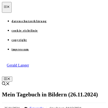
Zum
menü
Inhalt
springen
datenschutzerklärung
cookie-richtlinie
copyright
impressum
Gerald Langer
Menü
Mein Tagebuch in Bildern (26.11.2024)