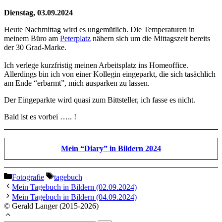
Dienstag, 03.09.2024
Heute Nachmittag wird es ungemütlich. Die Temperaturen in
meinem Büro am
Peterplatz
nähern sich um die Mittagszeit bereits
der 30 Grad-Marke.
Ich verlege kurzfristig meinen Arbeitsplatz ins Homeoffice.
Allerdings bin ich von einer Kollegin eingeparkt, die sich tasächlich
am Ende “erbarmt”, mich ausparken zu lassen.
Der Eingeparkte wird quasi zum Bittsteller, ich fasse es nicht.
Bald ist es vorbei ….. !
Mein “Diary” in Bildern 2024
Kategorien
Schlagwörter
Fotografie
tagebuch
Mein Tagebuch in Bildern (02.09.2024)
Mein Tagebuch in Bildern (04.09.2024)
© Gerald Langer (2015-2026)