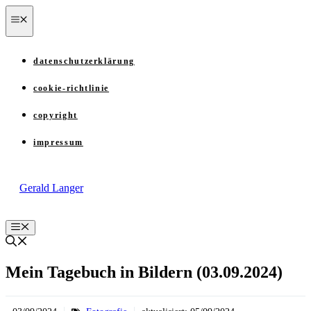
Zum
menü
Inhalt
springen
datenschutzerklärung
cookie-richtlinie
copyright
impressum
Gerald Langer
Menü
Mein Tagebuch in Bildern (03.09.2024)