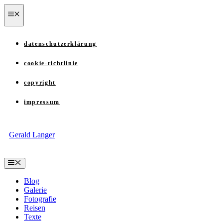
Zum
menü
Inhalt
springen
datenschutzerklärung
cookie-richtlinie
copyright
impressum
Gerald Langer
Menü
Blog
Galerie
Fotografie
Reisen
Texte