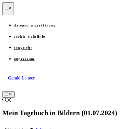
Zum
menü
Inhalt
springen
datenschutzerklärung
cookie-richtlinie
copyright
impressum
Gerald Langer
Menü
Mein Tagebuch in Bildern (01.07.2024)