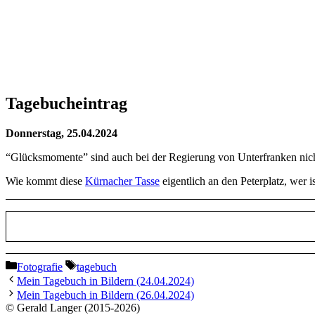
Tagebucheintrag
Donnerstag, 25.04.2024
“Glücksmomente” sind auch bei der Regierung von Unterfranken nicht
Wie kommt diese
Kürnacher Tasse
eigentlich an den Peterplatz, wer 
Kategorien
Schlagwörter
Fotografie
tagebuch
Mein Tagebuch in Bildern (24.04.2024)
Mein Tagebuch in Bildern (26.04.2024)
© Gerald Langer (2015-2026)