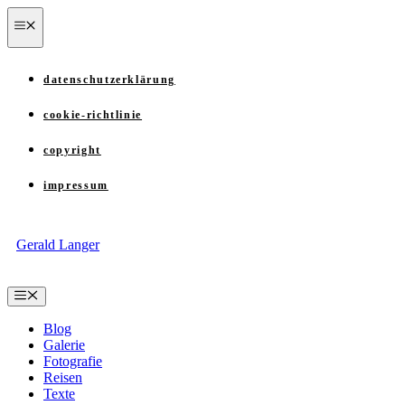
Zum
menü
Inhalt
springen
datenschutzerklärung
cookie-richtlinie
copyright
impressum
Gerald Langer
Menü
Blog
Galerie
Fotografie
Reisen
Texte