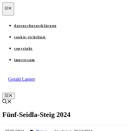
Zum
menü
Inhalt
springen
datenschutzerklärung
cookie-richtlinie
copyright
impressum
Gerald Langer
Menü
Fünf-Seidla-Steig 2024