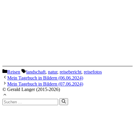
Kategorien
Schlagwörter
Reisen
landschaft
,
natur
,
reisebericht
,
reisefotos
Mein Tagebuch in Bildern (06.06.2024)
Mein Tagebuch in Bildern (07.06.2024)
© Gerald Langer (2015-2026)
Suchen
nach: